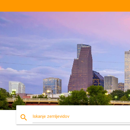
search
Iskanje zemljevidov