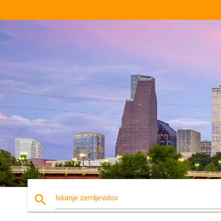
search
Iskanje zemljevidov