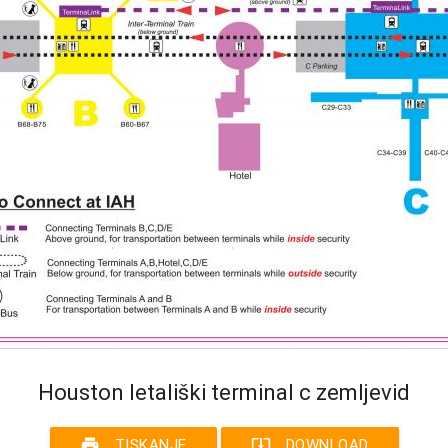
Houston letališki terminal c zemljevid
print
system_update_alt
TISKANJE
DOWNLOAD